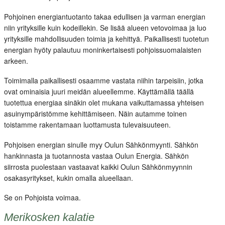
Medialle
Pohjoinen energiantuotanto takaa edullisen ja varman energian
Yhteystiedot
niin yrityksille kuin kodeillekin. Se lisää alueen vetovoimaa ja luo
yrityksille mahdollisuuden toimia ja kehittyä. Paikallisesti tuotetun
Kauppa
energian hyöty palautuu moninkertaisesti pohjoissuomalaisten
arkeen.
Toimimalla paikallisesti osaamme vastata niihin tarpeisiin, jotka
ovat ominaisia juuri meidän alueellemme. Käyttämällä täällä
tuotettua energiaa sinäkin olet mukana vaikuttamassa yhteisen
asuinympäristömme kehittämiseen. Näin autamme toinen
toistamme rakentamaan luottamusta tulevaisuuteen.
Pohjoisen energian sinulle myy Oulun Sähkönmyynti. Sähkön
hankinnasta ja tuotannosta vastaa Oulun Energia. Sähkön
siirrosta puolestaan vastaavat kaikki Oulun Sähkönmyynnin
osakasyritykset, kukin omalla alueellaan.
Se on Pohjoista voimaa.
Merikosken kalatie