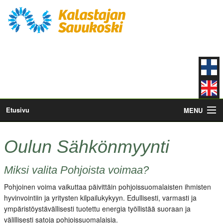
Etusivu
MENU
Kalastajan Savukoski
Oulun Sähkönmyynti
Kosket
Miksi valita Pohjoista voimaa?
Ajankohtaista
Pohjoinen voima vaikuttaa päivittäin pohjoissuomalaisten ihmisten
hyvinvointiin ja yritysten kilpailukykyyn. Edullisesti, varmasti ja
Koskikummit
ympäristöystävällisesti tuotettu energia työllistää suoraan ja
välillisesti satoja pohjoissuomalaisia.