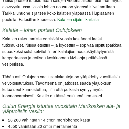
Yleisö pääsee tutustumaan kalojen vedenalaiseen elämään myös
elo-syyskuussa, jolloin lohien nousu on yleensä kiivaimmillaan.
Tarkkailuhuone sijaitsee koko kalatien yläpäässä Hupisaarten
puolella, Patosillan kupeessa.
Kalatien sijainti kartalla
Kalatie – lohen portaat Oulujokeen
Kalatien rakentamista edelsivät vuosia kestäneet laajat
tutkimukset. Niissä etsittiin – ja löydettiin – sopivaa sijoituspaikkaa
suuaukoksi sekä selvitettiin eri kalalajien nousukäyttäytymistä
koeportaassa ja entisen koskiuoman kivikkoja peittävässä
vesipeilissä.
Tähän asti Oulujoen vaelluskalakantoja on ylläpidetty vuosittaisin
velvoiteistutuksin. Tavoitteena on jatkossa saada yläjuoksun
kutualueet kunnostettua, niin että poikasia syntyy myös
luonnonvaraisesti. Kalatie on tässä ensimmäinen askel.
Oulun Energia istuttaa vuosittain Merikosken ala- ja
yläpuolisiin vesiin:
26 200 vähintään 14 cm:n merilohenpoikasta
4550 vähintään 20 cm:n meritaimenta