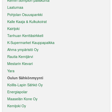
Kemin-Sompion paliskunta
Laatumaa
Pohjolan Osuuspankki
Kalle Kaaja & Kulkukoirat
Kairijoki
Tanhuan Kenttäsirkkeli
K-Supermarket Kauppapaikka
Ahma ympäristö Oy
Rautia Kemijärvi
Mestarin Kievari
Yara
Oulun Sähkönmyynti
Koillis-Lapin Sähkö Oy
Energiapolar
Maaselän Kone Oy
Kemijoki Oy