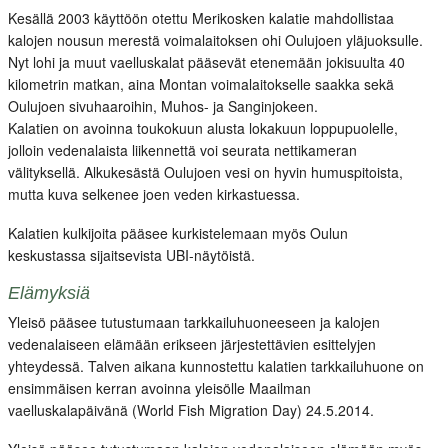
Kesällä 2003 käyttöön otettu Merikosken kalatie mahdollistaa
kalojen nousun merestä voimalaitoksen ohi Oulujoen yläjuoksulle.
Nyt lohi ja muut vaelluskalat pääsevät etenemään jokisuulta 40
kilometrin matkan, aina Montan voimalaitokselle saakka sekä
Oulujoen sivuhaaroihin, Muhos- ja Sanginjokeen.
Kalatien on avoinna toukokuun alusta lokakuun loppupuolelle,
jolloin vedenalaista liikennettä voi seurata nettikameran
välityksellä. Alkukesästä Oulujoen vesi on hyvin humuspitoista,
mutta kuva selkenee joen veden kirkastuessa.
Kalatien kulkijoita pääsee kurkistelemaan myös Oulun
keskustassa sijaitsevista UBI-näytöistä.
Elämyksiä
Yleisö pääsee tutustumaan tarkkailuhuoneeseen ja kalojen
vedenalaiseen elämään erikseen järjestettävien esittelyjen
yhteydessä. Talven aikana kunnostettu kalatien tarkkailuhuone on
ensimmäisen kerran avoinna yleisölle Maailman
vaelluskalapäivänä (World Fish Migration Day) 24.5.2014.