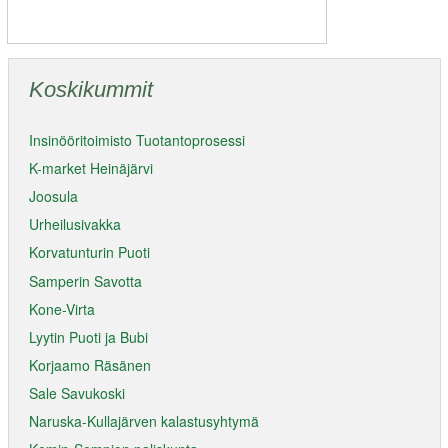
Koskikummit
Insinööritoimisto Tuotantoprosessi
K-market Heinäjärvi
Joosula
Urheilusivakka
Korvatunturin Puoti
Samperin Savotta
Kone-Virta
Lyytin Puoti ja Bubi
Korjaamo Räsänen
Sale Savukoski
Naruska-Kullajärven kalastusyhtymä